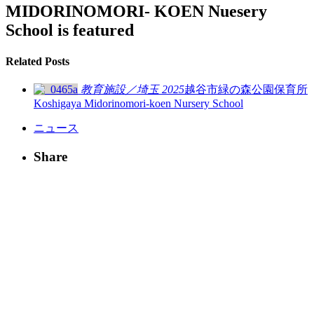
MIDORINOMORI- KOEN Nuesery
School is featured
Related Posts
教育施設
／
埼玉
2025
越谷市緑の森公園保育所
Koshigaya Midorinomori-koen Nursery School
ニュース
Share