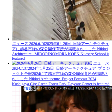
ニュース
2026.6.10
2025年6月26日_日経アーキテクチュ
アに越谷市緑の森公園保育所が掲載されました
Nikkei
Architecture_ MIDORINOMORI- KOEN Nuesery School is
featured
ニュース
2024.1.31
2024年1月25日_日経アーキテクチュア_プロジ
ェクト予報2024にて越谷市緑の森公園保育所が掲載さ
れました
Nikkei Architecture_Project Forecast 2024
Koshigaya City Green Forest Park Daycare Center is featured